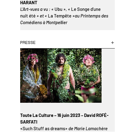
HARANT
L’Art-vues a vu : «
Ubu
», «
Le Songe d’une
nuit été
» et «
La Tempête
»au Printemps des
Comédiens à Montpellier
PRESSE
Toute La Culture – 16 juin 2023 – David ROFÉ-
SARFATI
«Such Stuff as dreams»
de Marie Lamachère